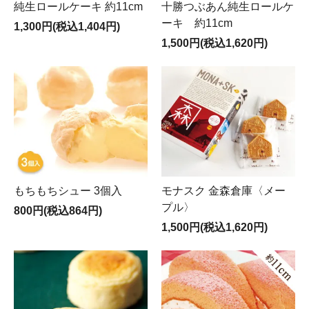
がとうございます。
純生ロールケーキ 約11cm
十勝つぶあん純生ロールケ
年末年始は下記日程で営業をさせていただきますのでご
ーキ 約11cm
1,300円(税込1,404円)
案内申し上げます。
1,500円(税込1,620円)
●オンラインショップ●
年末最終営業日：12月27日（水）
休 業 期 間：12月28日（木）～2024年1月4日
（木）、5日（金）より再開します
●店舗●
年末最終営業日：12月31日（土）ケーキがなくなり次第
終了（15時頃）
休 業 期 間：1月1日（日）・2日（火）・3日（水）
●宅配サービス●
引き続きインターネット注文を一時休止させていただい
もちもちシュー 3個入
モナスク 金森倉庫〈メー
ております。
再開の際には改めてお知らせいたします。
プル〉
800円(税込864円)
1,500円(税込1,620円)
2019年10月1日 （火）
【重要】
軽減税率の導入に伴い、消費税の表記を修正いたしまし
た。 ＜商品＞軽減税率対象8％、＜送料＞軽減税率対象
外10％ となります。よろしくお願いいたします。