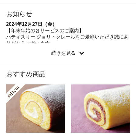
お知らせ
2024年12月27日（金）
【年末年始の各サービスのご案内】
パティスリー ジョリ・クレールをご愛顧いただき誠にあ
りがとうございます。
年末年始は下記日程で営業をさせていただきますのでご
続きを見る
案内申し上げます。
●オンラインショップ●
年末最終営業日：12月27日（金）
おすすめ商品
休 業 期 間：12月28日（土）～2024年1月4日
（土）、5日（日）より再開します
●店舗●
年末最終営業日：12月31日（火）ケーキがなくなり次第
終了（15時頃）
休 業 期 間：1月1日（水）・2日（木）・3日（金）
2023年12月26日（火）
【年末年始の各サービスのご案内】
パティスリージョリクレールをご愛顧いただき誠にあり