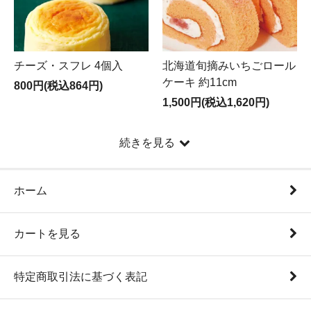
2019年4月26日 （金）
【ORDERING INFO】
配送・送料について、支払い方法についての部分を更新
チーズ・スフレ 4個入
北海道旬摘みいちごロール
致しました。
ケーキ 約11cm
800円(税込864円)
2017年10月13日（月）
1,500円(税込1,620円)
【オンラインショップを移転いたしました。】
今後とも変わらぬご愛顧を賜りますようお願い申し上げ
続きを見る
ます。 以前ご登録をしていただいておりましたお客様
は、お手数をおかけいたしますが再度ご登録頂けます
様、お願い申し上げます。
ホーム
カートを見る
特定商取引法に基づく表記